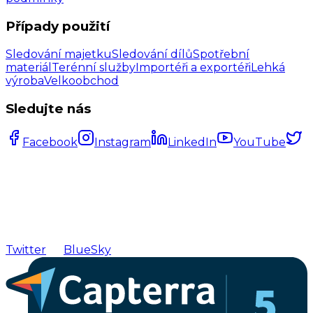
Případy použití
Sledování majetku
Sledování dílů
Spotřební
materiál
Terénní služby
Importéři a exportéři
Lehká
výroba
Velkoobchod
Sledujte nás
Facebook
Instagram
LinkedIn
YouTube
Twitter
BlueSky