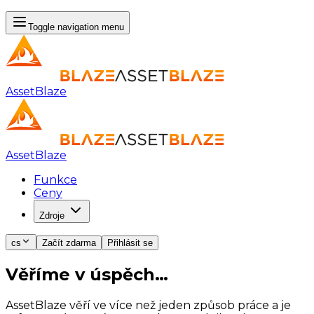
Toggle navigation menu
AssetBlaze
AssetBlaze
Funkce
Ceny
Zdroje
cs
Začít zdarma
Přihlásit se
Věříme v úspěch…
po vašem
AssetBlaze věří ve více než jeden způsob práce a je