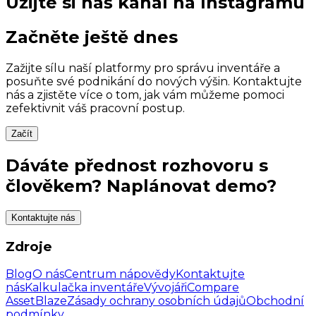
Užijte si náš kanál na Instagramu
Začněte ještě dnes
Zažijte sílu naší platformy pro správu inventáře a
posuňte své podnikání do nových výšin. Kontaktujte
nás a zjistěte více o tom, jak vám můžeme pomoci
zefektivnit váš pracovní postup.
Začít
Dáváte přednost rozhovoru s
člověkem? Naplánovat demo?
Kontaktujte nás
Zdroje
Blog
O nás
Centrum nápovědy
Kontaktujte
nás
Kalkulačka inventáře
Vývojáři
Compare
AssetBlaze
Zásady ochrany osobních údajů
Obchodní
podmínky