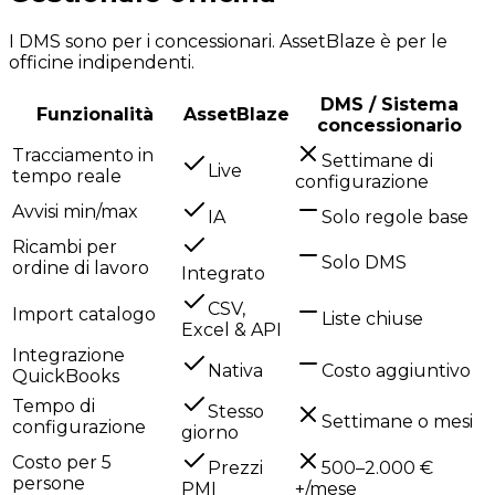
I DMS sono per i concessionari. AssetBlaze è per le
officine indipendenti.
DMS / Sistema
Funzionalità
AssetBlaze
concessionario
Tracciamento in
Settimane di
Live
tempo reale
configurazione
Avvisi min/max
IA
Solo regole base
Ricambi per
Solo DMS
ordine di lavoro
Integrato
CSV,
Import catalogo
Liste chiuse
Excel & API
Integrazione
Nativa
Costo aggiuntivo
QuickBooks
Tempo di
Stesso
Settimane o mesi
configurazione
giorno
Costo per 5
Prezzi
500–2.000 €
persone
PMI
+/mese