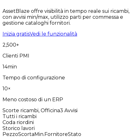
AssetBlaze offre visibilità in tempo reale sui ricambi,
con avvisi min/max, utilizzo parti per commessa e
gestione cataloghi fornitori.
Inizia gratis
Vedi le funzionalità
2,500
+
Clienti PMI
14
min
Tempo di configurazione
10
×
Meno costoso di un ERP
Scorte ricambi, Officina
3 Avvisi
Tutti i ricambi
Coda riordini
Storico lavori
Pezzo
Scorta
Min.
Fornitore
Stato