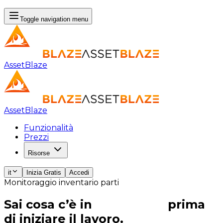
Toggle navigation menu
AssetBlaze
AssetBlaze
Funzionalità
Prezzi
Risorse
it
Inizia Gratis
Accedi
Monitoraggio inventario parti
Sai cosa c’è in
magazzino
prima
di iniziare il lavoro.