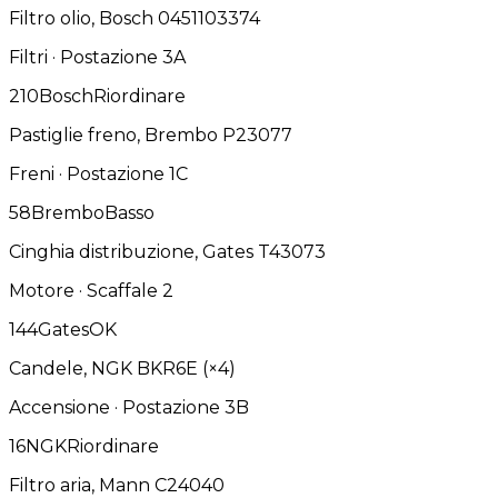
Filtro olio, Bosch 0451103374
Filtri · Postazione 3A
2
10
Bosch
Riordinare
Pastiglie freno, Brembo P23077
Freni · Postazione 1C
5
8
Brembo
Basso
Cinghia distribuzione, Gates T43073
Motore · Scaffale 2
14
4
Gates
OK
Candele, NGK BKR6E (×4)
Accensione · Postazione 3B
1
6
NGK
Riordinare
Filtro aria, Mann C24040