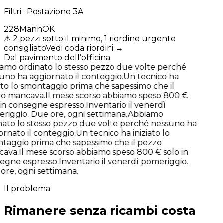
Filtri · Postazione 3A
22
8
Mann
OK
⚠
2 pezzi sotto il minimo, 1 riordine urgente
consigliato
Vedi coda riordini
→
Dal pavimento dell’officina
mo ordinato lo stesso pezzo due volte perché
no ha aggiornato il conteggio.
Un tecnico ha
ato lo smontaggio prima che sapessimo che il
 mancava.
Il mese scorso abbiamo speso 800 €
in consegne espresso.
Inventario il venerdì
iggio. Due ore, ogni settimana.
Abbiamo
ato lo stesso pezzo due volte perché nessuno ha
rnato il conteggio.
Un tecnico ha iniziato lo
aggio prima che sapessimo che il pezzo
ava.
Il mese scorso abbiamo speso 800 € solo in
gne espresso.
Inventario il venerdì pomeriggio.
re, ogni settimana.
Il problema
Rimanere senza ricambi costa