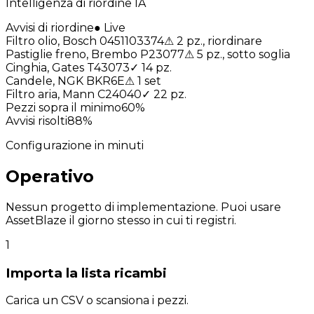
Intelligenza di riordine IA
Avvisi di riordine
●
Live
Filtro olio, Bosch 0451103374
⚠
2 pz., riordinare
Pastiglie freno, Brembo P23077
⚠
5 pz., sotto soglia
Cinghia, Gates T43073
✓
14 pz.
Candele, NGK BKR6E
⚠
1 set
Filtro aria, Mann C24040
✓
22 pz.
Pezzi sopra il minimo
60
%
Avvisi risolti
88
%
Configurazione in minuti
Operativo
prima di pranzo.
Nessun progetto di implementazione. Puoi usare
AssetBlaze il giorno stesso in cui ti registri.
1
Importa la lista ricambi
Carica un CSV o scansiona i pezzi.