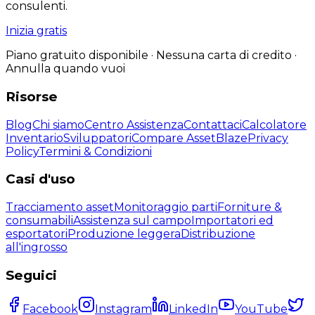
consulenti.
Inizia gratis
Piano gratuito disponibile · Nessuna carta di credito ·
Annulla quando vuoi
Risorse
Blog
Chi siamo
Centro Assistenza
Contattaci
Calcolatore
Inventario
Sviluppatori
Compare AssetBlaze
Privacy
Policy
Termini & Condizioni
Casi d'uso
Tracciamento asset
Monitoraggio parti
Forniture &
consumabili
Assistenza sul campo
Importatori ed
esportatori
Produzione leggera
Distribuzione
all'ingrosso
Seguici
Facebook
Instagram
LinkedIn
YouTube