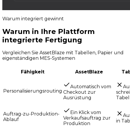
Warum integriert gewinnt
Warum in Ihre Plattform
integrierte Fertigung
gewinnt.
Vergleichen Sie AssetBlaze mit Tabellen, Papier und
eigenständigen MES-Systemen
Fähigkeit
AssetBlaze
Tab
Automatisch vom
Au
Personalisierungsrouting
Checkout zur
schre
Ausrüstung
Tabel
Ein Klick vom
Auftrag-zu-Produktion-
Au
Verkaufsauftrag zur
Ablauf
in Ta
Produktion