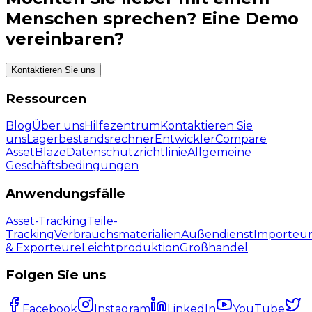
Menschen sprechen? Eine Demo
vereinbaren?
Kontaktieren Sie uns
Ressourcen
Blog
Über uns
Hilfezentrum
Kontaktieren Sie
uns
Lagerbestandsrechner
Entwickler
Compare
AssetBlaze
Datenschutzrichtlinie
Allgemeine
Geschäftsbedingungen
Anwendungsfälle
Asset-Tracking
Teile-
Tracking
Verbrauchsmaterialien
Außendienst
Importeu
& Exporteure
Leichtproduktion
Großhandel
Folgen Sie uns
Facebook
Instagram
LinkedIn
YouTube