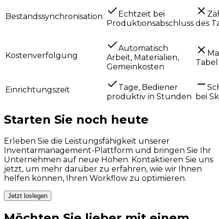
Echtzeit bei
Zä
Bestandssynchronisation
Produktionsabschluss
des T
Automatisch
Ma
Kostenverfolgung
Arbeit, Materialien,
Tabel
Gemeinkosten
Tage, Bediener
Sch
Einrichtungszeit
produktiv in Stunden
bei S
Starten Sie noch heute
Erleben Sie die Leistungsfähigkeit unserer
Inventarmanagement-Plattform und bringen Sie Ihr
Unternehmen auf neue Höhen. Kontaktieren Sie uns
jetzt, um mehr darüber zu erfahren, wie wir Ihnen
helfen können, Ihren Workflow zu optimieren.
Jetzt loslegen
Möchten Sie lieber mit einem