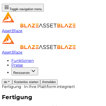
Toggle navigation menu
AssetBlaze
AssetBlaze
Funktionen
Preise
Ressourcen
de
Kostenlos starten
Anmelden
Fertigung · In Ihre Plattform integriert
Fertigung
vereinfacht.