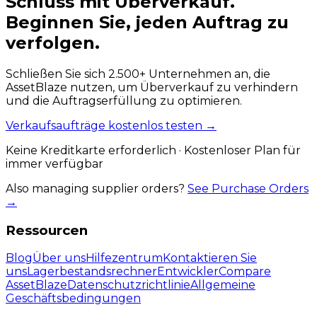
Schluss mit Überverkauf.
Beginnen Sie,
jeden Auftrag zu
verfolgen.
Schließen Sie sich 2.500+ Unternehmen an, die
AssetBlaze nutzen, um Überverkauf zu verhindern
und die Auftragserfüllung zu optimieren.
Verkaufsaufträge kostenlos testen
→
Keine Kreditkarte erforderlich · Kostenloser Plan für
immer verfügbar
Also managing supplier orders?
See Purchase Orders
→
Ressourcen
Blog
Über uns
Hilfezentrum
Kontaktieren Sie
uns
Lagerbestandsrechner
Entwickler
Compare
AssetBlaze
Datenschutzrichtlinie
Allgemeine
Geschäftsbedingungen