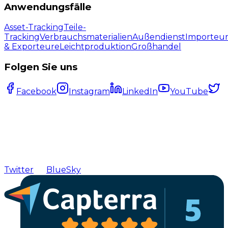
Anwendungsfälle
Asset-Tracking
Teile-
Tracking
Verbrauchsmaterialien
Außendienst
Importeu
& Exporteure
Leichtproduktion
Großhandel
Folgen Sie uns
Facebook
Instagram
LinkedIn
YouTube
Twitter
BlueSky